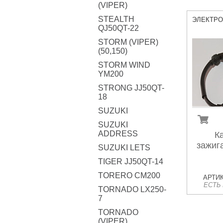
(VIPER)
STEALTH
ЭЛЕКТР
QJ50QT-22
STORM (VIPER)
(50,150)
STORM WIND
YM200
STRONG JJ50QT-
18
SUZUKI
SUZUKI
ADDRESS
К
зажиг
SUZUKI LETS
TIGER JJ50QT-14
TORERO CM200
АРТИК
ЕСТЬ
TORNADO LX250-
7
TORNADO
(VIPER)