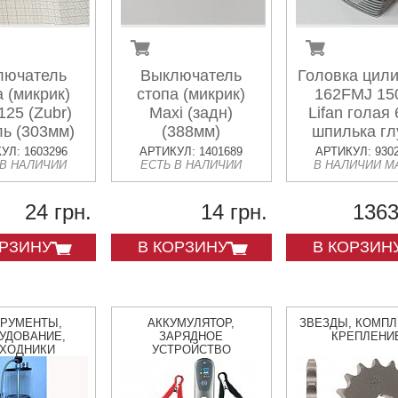
лючатель
Выключатель
Головка цил
а (микрик)
стопа (микрик)
162FMJ 15
25 (Zubr)
Maxi (задн)
Lifan голая
ь (303мм)
(388мм)
шпилька гл
УЛ: 1603296
АРТИКУЛ: 1401689
АРТИКУЛ: 930
 В НАЛИЧИИ
ЕСТЬ В НАЛИЧИИ
В НАЛИЧИИ М
24 грн.
14 грн.
1363
ОРЗИНУ
В КОРЗИНУ
В КОРЗИН
ТРУМЕНТЫ,
АККУМУЛЯТОР,
ЗВЕЗДЫ, КОМПЛ
УДОВАНИЕ,
ЗАРЯДНОЕ
КРЕПЛЕНИ
СХОДНИКИ
УСТРОЙСТВО