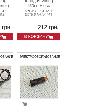
king
передач Viking
илок)
150cc + ось
1230
АРТИКУЛ: 9301231
ЧИИ
ЕСТЬ В НАЛИЧИИ
 грн.
212 грн.
У
В КОРЗИНУ
ДОВАНИЕ
ЭЛЕКТРООБОРУДОВАНИЕ