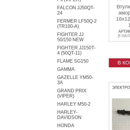
Втулк
FALCON JJ50QT-
амор
24
16x12
FERMER LF50Q-2
(TR100-A)
АРТИК
FIGHTER JJ
В НА
50/150 NEW
FIGHTER JJ150T-
4 (50QT-11)
FLAME SG150
В К
GAMMA
GAZELLE YM50-
3A
ЭЛЕКТР
GRAND PRIX
(VIPER)
HARLEY M50-2
HARLEY-
DAVIDSON
HONDA