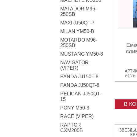
MACHETE KU200
MATADOR M96-
250SB
MAXI JJ50QT-7
MILAN YM50-B
MOTARDO M96-
Емк
250SB
сли
MUSTANG YM50-8
NAVIGATOR
(VIPER)
АРТИК
ЕСТЬ
PANDA JJ150T-8
PANDA JJ50QT-8
PELICAN JJ50QT-
15
В К
PONY M50-3
RACE (VIPER)
RAPTOR
CXM200B
ЗВЕЗДЫ
КР