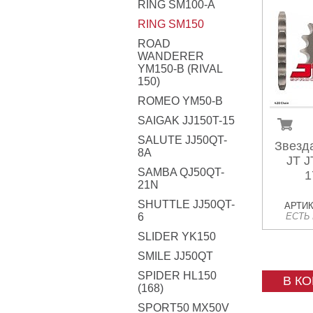
RING SM100-A
RING SM150
ROAD
WANDERER
YM150-B (RIVAL
150)
ROMEO YM50-B
SAIGAK JJ150T-15
SALUTE JJ50QT-
Звезд
8A
JT J
SAMBA QJ50QT-
1
21N
SHUTTLE JJ50QT-
АРТИК
6
ЕСТЬ
SLIDER YK150
SMILE JJ50QT
SPIDER HL150
В К
(168)
SPORT50 MX50V