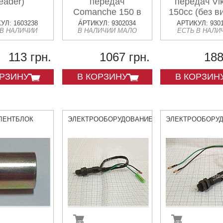
eader)
передач
передач Vi
Comanche 150 в
150cc (без в
сборе с вилками
УЛ: 1603238
АРТИКУЛ: 9302034
АРТИКУЛ: 930
 В НАЛИЧИИ
В НАЛИЧИИ МАЛО
ЕСТЬ В НАЛИ
113 грн.
1067 грн.
188
ОРЗИНУ
В КОРЗИНУ
В КОРЗИН
ЛЕНТБЛОК
ЭЛЕКТРООБОРУДОВАНИЕ
ЭЛЕКТРООБОРУ