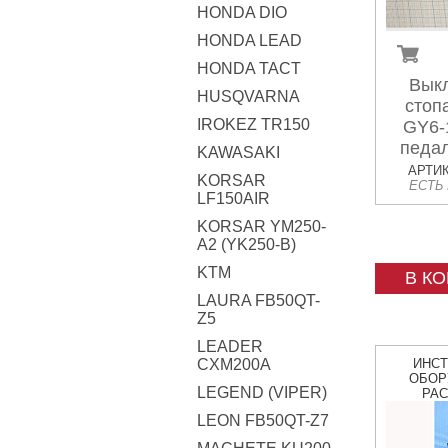
HONDA DIO
HONDA LEAD
HONDA TACT
Вык
HUSQVARNA
стоп
IROKEZ TR150
GY6-1
педал
KAWASAKI
АРТИК
KORSAR
ЕСТЬ
LF150AIR
KORSAR YM250-
A2 (YK250-B)
KTM
В К
LAURA FB50QT-
Z5
LEADER
CXM200A
ИНС
ОБОР
LEGEND (VIPER)
РА
LEON FB50QT-Z7