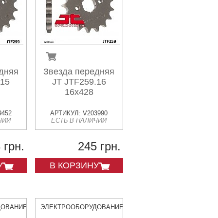
дняя
Звезда передняя
.15
JT JTF259.16
16x428
9452
АРТИКУЛ: V203990
ЧИИ
ЕСТЬ В НАЛИЧИИ
 грн.
245 грн.
У
В КОРЗИНУ
ДОВАНИЕ
ЭЛЕКТРООБОРУДОВАНИЕ