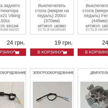
а заднего
Выключатель
Выключат
тизатора
стопа (микрик на
стопа (микри
x21 Viking
педаль) 200сс
педаль) Fe
150cc
(370мм)
(445мм)
УЛ: 9301244
АРТИКУЛ: 1403863
АРТИКУЛ: 140
ЛИЧИИ МАЛО
ЕСТЬ В НАЛИЧИИ
ЕСТЬ В НАЛИ
24 грн.
19 грн.
24
ОРЗИНУ
В КОРЗИНУ
В КОРЗИН
ООБОРУДОВАНИЕ
ЭЛЕКТРООБОРУДОВАНИЕ
ДВИГАТЕЛ