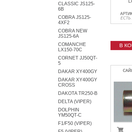
L
CLASSIC JS125-
6B
АРТИК
COBRA JS125-
ЕСТЬ
4XF2
COBRA NEW
JS125-6A
COMANCHE
В К
LX150-70C
CORNET JJ50QT-
5
САЙ
DAKAR XY400GY
DAKAR XY400GY
CROSS
DAKOTA TR250-B
DELTA (VIPER)
DOLPHIN
YM50QT-C
F1/F50 (VIPER)
F5 (VIPER)