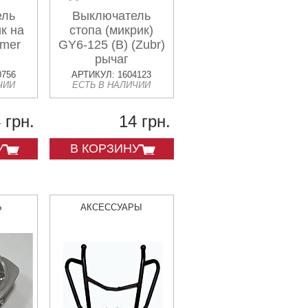
ель
Выключатель
к на
стопа (микрик)
rmer
GY6-125 (B) (Zubr)
рычаг
0756
АРТИКУЛ: 1604123
ЧИИ
ЕСТЬ В НАЛИЧИИ
 грн.
14 грн.
У
В КОРЗИНУ
Ь
АКСЕССУАРЫ