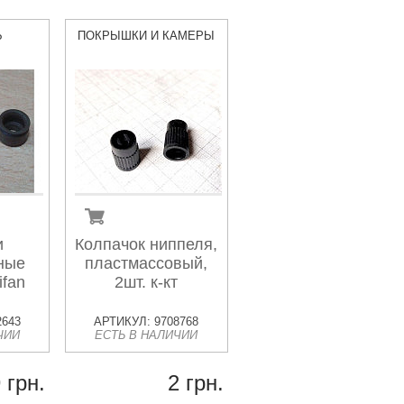
Ь
ПОКРЫШКИ И КАМЕРЫ
и
Колпачок ниппеля,
ные
пластмассовый,
ifan
2шт. к-кт
2643
АРТИКУЛ: 9708768
ЧИИ
ЕСТЬ В НАЛИЧИИ
 грн.
2 грн.