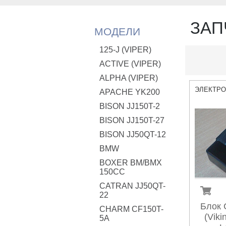
ЗАП
МОДЕЛИ
125-J (VIPER)
ACTIVE (VIPER)
ALPHA (VIPER)
ЭЛЕКТР
APACHE YK200
BISON JJ150T-2
BISON JJ150T-27
BISON JJ50QT-12
BMW
BOXER BM/ВМX
150CC
CATRAN JJ50QT-
22
Блок 
CHARM CF150T-
(Viki
5A