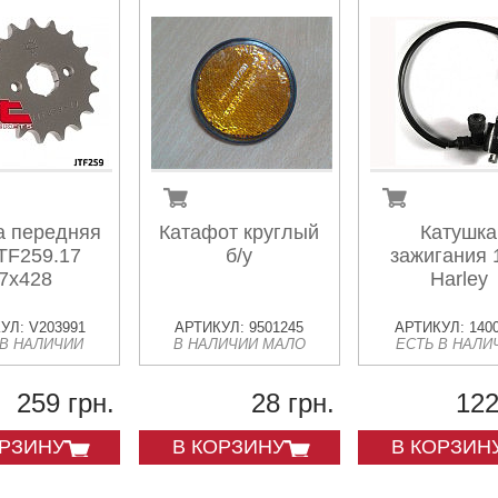
а передняя
Катафот круглый
Катушка
TF259.17
б/у
зажигания 
7x428
Harley
УЛ: V203991
АРТИКУЛ: 9501245
АРТИКУЛ: 140
 В НАЛИЧИИ
В НАЛИЧИИ МАЛО
ЕСТЬ В НАЛИ
259 грн.
28 грн.
122
ОРЗИНУ
В КОРЗИНУ
В КОРЗИН