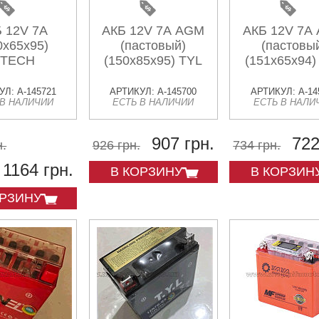
 12V 7А
АКБ 12V 7А AGM
АКБ 12V 7А
0х65х95)
(пастовый)
(пастовы
TECH
(150x85x95) TYL
(151x65x94)
Л: A-145721
АРТИКУЛ: A-145700
АРТИКУЛ: A-14
 В НАЛИЧИИ
ЕСТЬ В НАЛИЧИИ
ЕСТЬ В НАЛИ
907 грн.
722
н.
926 грн.
734 грн.
1164 грн.
В КОРЗИНУ
В КОРЗИН
ОРЗИНУ