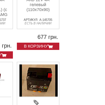
гелевый
) (с
(110x70x90)
 AMG
5737
АРТИКУЛ: A-145705
ЧИИ
ЕСТЬ В НАЛИЧИИ
677 грн.
 грн.
В КОРЗИНУ
У