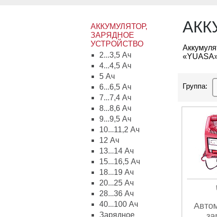
АКК
АККУМУЛЯТОР,
ЗАРЯДНОЕ
УСТРОЙСТВО
Аккумул
2...3,5 Ач
«YUASA»,
4...4,5 Ач
5 Ач
Группа:
6...6,5 Ач
7...7,4 Ач
8...8,6 Ач
9...9,5 Ач
10...11,2 Ач
12 Ач
13...14 Ач
15...16,5 Ач
18...19 Ач
20...25 Ач
28...36 Ач
40...100 Ач
Авто
Зарядное
за