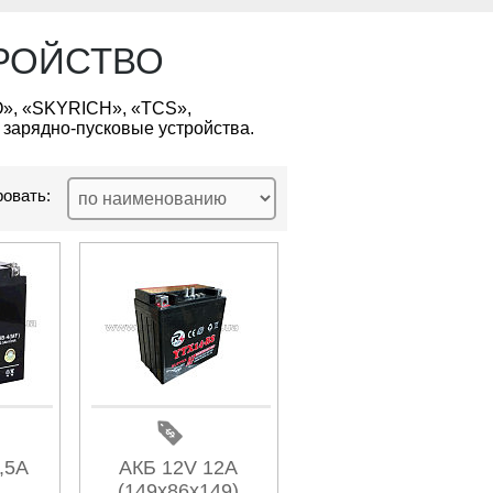
ТРОЙСТВО
», «SKYRICH», «TCS»,
арядно-пусковые устройства.
овать:
,5А
АКБ 12V 12А
(149x86x149)