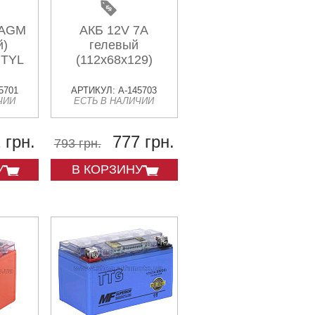
 AGM
АКБ 12V 7А
й)
гелевый
 TYL
(112x68x129)
5701
АРТИКУЛ: A-145703
ЧИИ
ЕСТЬ В НАЛИЧИИ
 грн.
777 грн.
793 грн.
У
В КОРЗИНУ