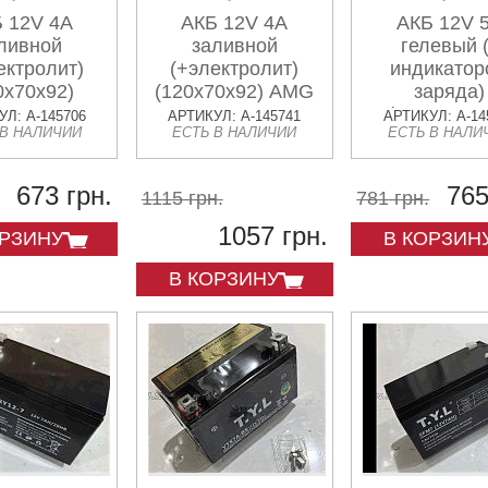
 12V 4А
АКБ 12V 4А
АКБ 12V 
ливной
заливной
гелевый 
ектролит)
(+электролит)
индикатор
0x70x92)
(120x70x92) AMG
заряда)
ENEL
(114x70x10
Л: A-145706
АРТИКУЛ: A-145741
АРТИКУЛ: A-14
 В НАЛИЧИИ
ЕСТЬ В НАЛИЧИИ
ЕСТЬ В НАЛИ
DENEL
673 грн.
765
1115 грн.
781 грн.
1057 грн.
ОРЗИНУ
В КОРЗИН
В КОРЗИНУ