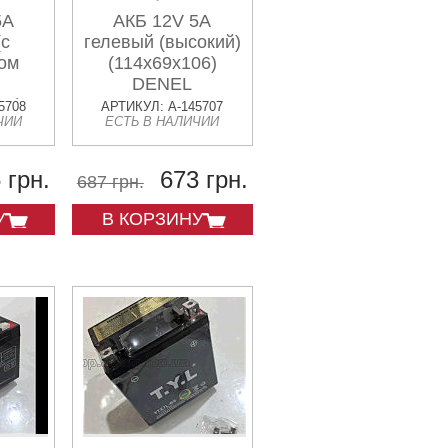
5А
АКБ 12V 5А
(с
гелевый (высокий)
ом
(114x69x106)
DENEL
6 )
5708
АРТИКУЛ: A-145707
ЧИИ
ЕСТЬ В НАЛИЧИИ
 грн.
673 грн.
687 грн.
У
В КОРЗИНУ