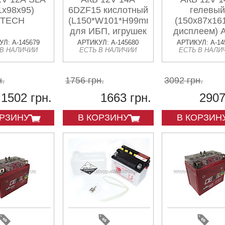
1x98x95)
6DZF15 кислотный
гелевый
TECH
(L150*W101*H99mm)
(150x87x161
для ИБП, игрушек
дисплеем)
RTECH
Л: A-145679
АРТИКУЛ: A-145680
АРТИКУЛ: A-14
 В НАЛИЧИИ
ЕСТЬ В НАЛИЧИИ
ЕСТЬ В НАЛИ
н.
1756 грн.
3092 грн.
1502 грн.
1663 грн.
2907
ОРЗИНУ
В КОРЗИНУ
В КОРЗИН