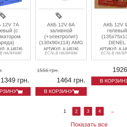
 12V 7А
АКБ 12V 8A
АКБ 12V 
евый (с
заливной
гелевый
икатором
(+электролит)
(135x75x1
аряда)
(130x90x114) AMG
DENEL
6x128) AMG
Л: A-145745
АРТИКУЛ: A-145740
АРТИКУЛ: A-14
 В НАЛИЧИИ
ЕСТЬ В НАЛИЧИИ
ЕСТЬ В НАЛИ
1926
н.
1556 грн.
1349 грн.
1464 грн.
В КОРЗИН
ОРЗИНУ
В КОРЗИНУ
1
2
3
4
→
Показать все