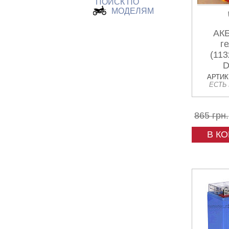
ПОИСК ПО
МОДЕЛЯМ
АКБ
г
(113
D
АРТИКУ
ЕСТЬ
865 грн.
В К