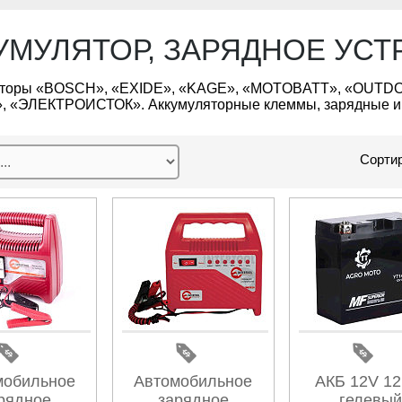
УМУЛЯТОР, ЗАРЯДНОЕ УС
яторы «BOSCH», «EXIDE», «KAGE», «MOTOBATT», «OUTDO
 «ЭЛЕКТРОИСТОК». Аккумуляторные клеммы, зарядные и з
Сортир
мобильное
Автомобильное
АКБ 12V 12
рядное
зарядное
гелевый