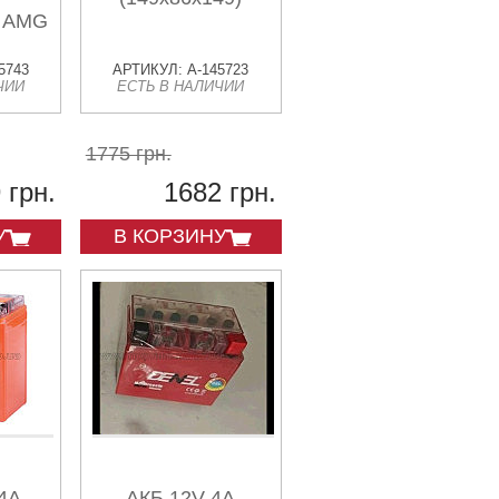
) AMG
5743
АРТИКУЛ: A-145723
ЧИИ
ЕСТЬ В НАЛИЧИИ
1775 грн.
 грн.
1682 грн.
У
В КОРЗИНУ
4А
АКБ 12V 4А