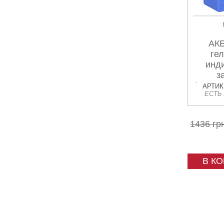
АКБ
гел
инд
з
(137x7
АРТИКУ
ЕСТЬ
1436 гр
В К