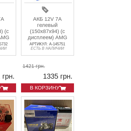
7А
АКБ 12V 7А
гелевый
) (с
(150х87х94) (с
 AMG
дисплеем) AMG
5732
АРТИКУЛ: A-145751
ЧИИ
ЕСТЬ В НАЛИЧИИ
1421 грн.
 грн.
1335 грн.
У
В КОРЗИНУ