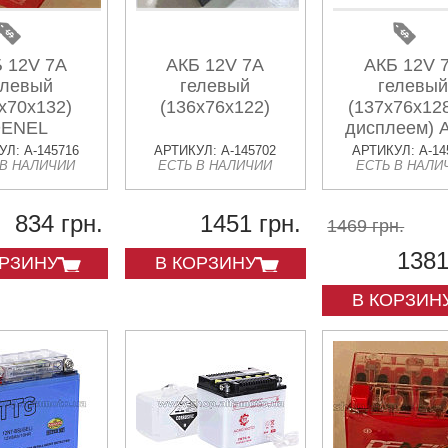
 12V 7А
АКБ 12V 7А
АКБ 12V 
елевый
гелевый
гелевый
x70x132)
(136х76х122)
(137х76х128
ENEL
дисплеем)
Л: A-145716
АРТИКУЛ: A-145702
АРТИКУЛ: A-14
 В НАЛИЧИИ
ЕСТЬ В НАЛИЧИИ
ЕСТЬ В НАЛИ
834 грн.
1451 грн.
1469 грн.
1381
ОРЗИНУ
В КОРЗИНУ
В КОРЗИН