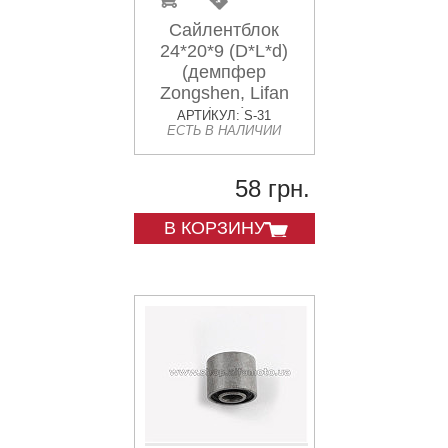
Сайлентблок
24*20*9 (D*L*d)
(демпфер
Zongshen, Lifan
125/150) JS
АРТИКУЛ: S-31
ЕСТЬ В НАЛИЧИИ
58 грн.
В КОРЗИНУ