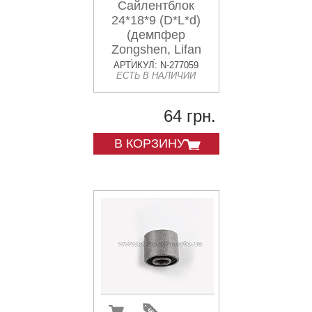
Сайлентблок
24*18*9 (D*L*d)
(демпфер
Zongshen, Lifan
125/150) SILENT
АРТИКУЛ: N-277059
ЕСТЬ В НАЛИЧИИ
64 грн.
В КОРЗИНУ