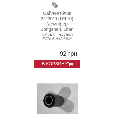
Сайлентблок
24*20*9 (D*L*d)
(демпфер
Zongshen, Lifan
125/150) SILENT
АРТИКУЛ: N-277060
ЕСТЬ В НАЛИЧИИ
92 грн.
В КОРЗИНУ