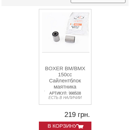
BOXER BM/BMX
150cc
Сайлентблок
маятника
(28x12x37/40) к-кт
АРТИКУЛ: 998508
ЕСТЬ В НАЛИЧИИ
2шт "DP171006"
219 грн.
В КОРЗИНУ