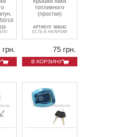
ка
Крышка бака
го
топливного
апун,
(простая)
50/160cc,
116
АРТИКУЛ: 999242
АЛО
ЕСТЬ В НАЛИЧИИ
 грн.
75 грн.
У
В КОРЗИНУ