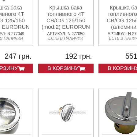
шка бака
Крышка бака
Крышка ба
ивного 4T
топливного 4T
топливного
G 125/150
CB/CG 125/150
CB/CG 125/
1) EURORUN
(mod:2) EURORUN
(алюмини
EURORU
Л: N-277049
АРТИКУЛ: N-277050
АРТИКУЛ: N-27
 В НАЛИЧИИ
ЕСТЬ В НАЛИЧИИ
ЕСТЬ В НАЛИ
247 грн.
192 грн.
551
ОРЗИНУ
В КОРЗИНУ
В КОРЗИН