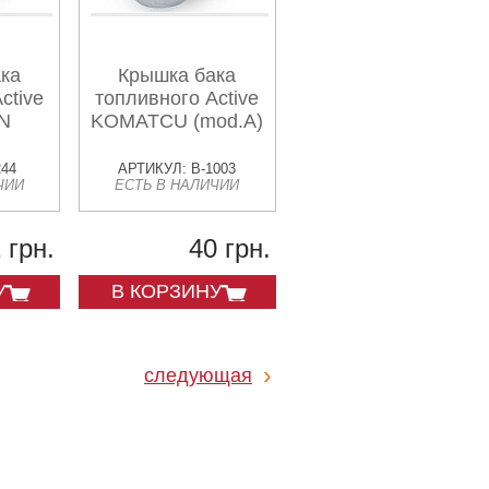
ка
Крышка бака
ctive
топливного Active
N
KOMATCU (mod.A)
244
АРТИКУЛ: B-1003
ЧИИ
ЕСТЬ В НАЛИЧИИ
 грн.
40 грн.
У
В КОРЗИНУ
следующая