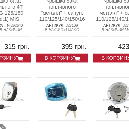
шка бака
Крышка бака
Крышка ба
ивного 4T
топливного
топливно
G 125/150
"металл" + сапун,
"металл" + с
d:1) MIS
110/125/140/150/160cc,
110/125/140/1
серая
черная
Л: N-292640
АРТИКУЛ: 327109
АРТИКУЛ: 327
 В НАЛИЧИИ
В НАЛИЧИИ МАЛО
В НАЛИЧИИ М
315 грн.
395 грн.
423
ОРЗИНУ
В КОРЗИНУ
В КОРЗИН