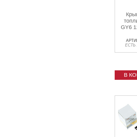
Кры
топл
GY6 
АРТИК
ЕСТЬ
В К