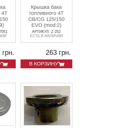
ка
Крышка бака
 4T
топливного 4T
150
CB/CG 125/150
й)
EVO (mod:2)
N
7051
АРТИКУЛ: Z-252
ЧИИ
ЕСТЬ В НАЛИЧИИ
 грн.
263 грн.
У
В КОРЗИНУ