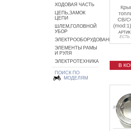
ХОДОВАЯ ЧАСТЬ
Кры
ЦЕПЬ,ЗАМОК
топл
ЦЕПИ
CB/C
(mod:
ШЛЕМ,ГОЛОВНОЙ
УБОР
АРТИКУ
ЕСТЬ
ЭЛЕКТРООБОРУДОВАНИЕ
ЭЛЕМЕНТЫ РАМЫ
И РУЛЯ
ЭЛЕКТРОТЕХНИКА
В К
ПОИСК ПО
МОДЕЛЯМ