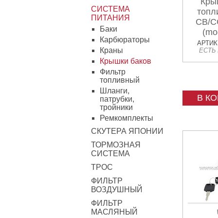
Кры
СИСТЕМА
топл
ПИТАНИЯ
CB/C
Баки
(mo
Карбюраторы
АРТИКУ
Краны
ЕСТЬ
Крышки баков
Фильтр
топливный
Шланги,
В К
патрубки,
тройники
Ремкомплекты
СКУТЕРА ЯПОНИИ
ТОРМОЗНАЯ
СИСТЕМА
ТРОС
ФИЛЬТР
ВОЗДУШНЫЙ
ФИЛЬТР
МАСЛЯНЫЙ