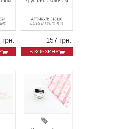
лючом
круглая с ключом
624
АРТИКУЛ: 318118
ЧИИ
ЕСТЬ В НАЛИЧИИ
 грн.
157 грн.
У
В КОРЗИНУ