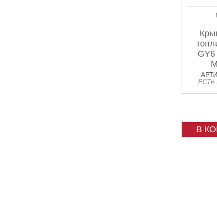
Кры
топл
GY6
M
АРТИ
ЕСТЬ
В К