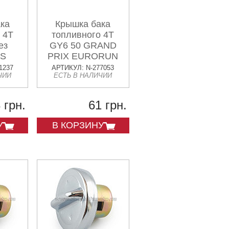
ка
Крышка бака
 4T
топливного 4T
ез
GY6 50 GRAND
IS
PRIX EURORUN
1237
АРТИКУЛ: N-277053
ЧИИ
ЕСТЬ В НАЛИЧИИ
 грн.
61 грн.
У
В КОРЗИНУ