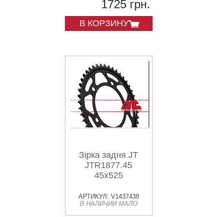
1725 грн.
В КОРЗИНУ
Зірка задня JT
JTR1877.45
45x525
АРТИКУЛ: V1437438
В НАЛИЧИИ МАЛО