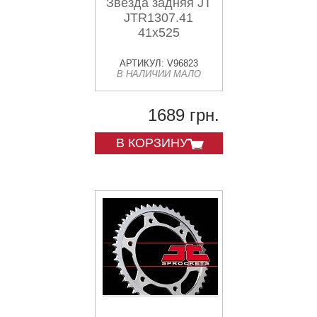
Звезда задняя JT
JTR1307.41
41x525
АРТИКУЛ: V96823
В НАЛИЧИИ МАЛО
1689 грн.
В КОРЗИНУ