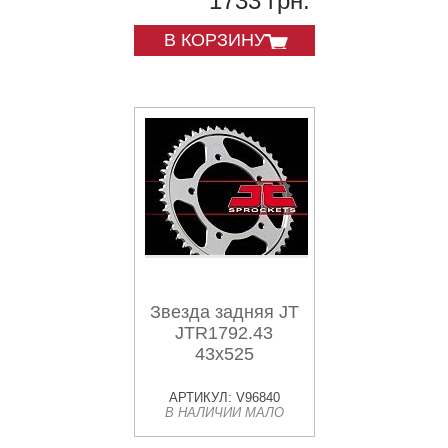
1733 грн.
В КОРЗИНУ
Звезда задняя JT
JTR1792.43
43x525
АРТИКУЛ: V96840
В НАЛИЧИИ МАЛО