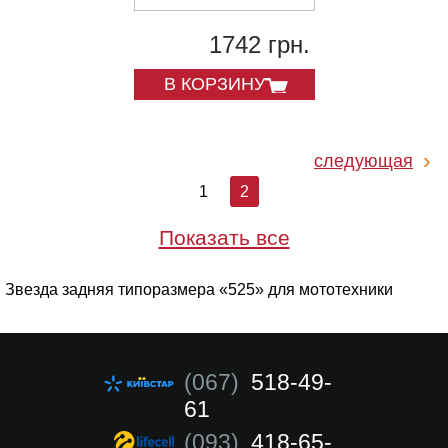
1742 грн.
В КОРЗИНУ
следующая
1
2
Показать все
Звезда задняя типоразмера «525» для мототехники
(067)
518-49-
61
(093)
418-65-