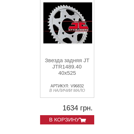
Звезда задняя JT
JTR1489.40
40x525
АРТИКУЛ: V96832
В НАЛИЧИИ МАЛО
1634 грн.
В КОРЗИНУ