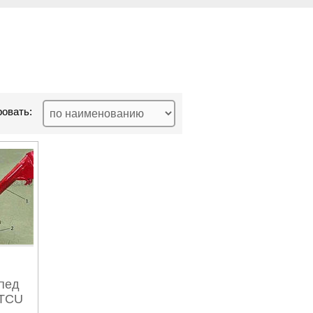
овать:
пед
ATCU