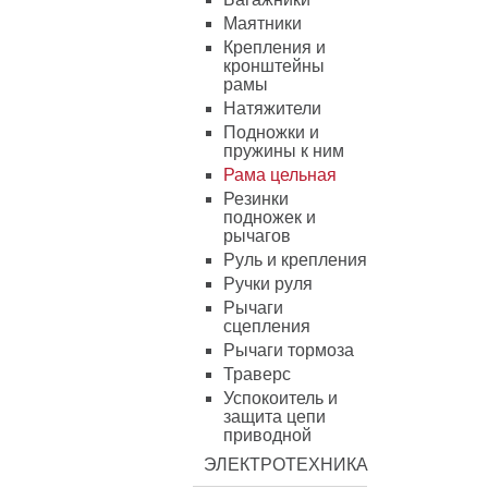
Маятники
Крепления и
кронштейны
рамы
Натяжители
Подножки и
пружины к ним
Рама цельная
Резинки
подножек и
рычагов
Руль и крепления
Ручки руля
Рычаги
сцепления
Рычаги тормоза
Траверс
Успокоитель и
защита цепи
приводной
ЭЛЕКТРОТЕХНИКА