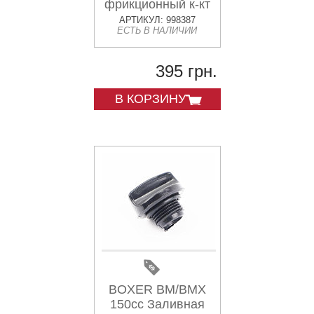
фрикционный к-кт
5шт "36PF0009"
АРТИКУЛ: 998387
ЕСТЬ В НАЛИЧИИ
395 грн.
В КОРЗИНУ
BOXER BM/BMX
150cc Заливная