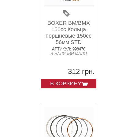
BOXER BM/BMX
150cc Кольца
поршневые 150cc
56мм STD
"36PF0116"
АРТИКУЛ: 998476
В НАЛИЧИИ МАЛО
312 грн.
В КОРЗИНУ