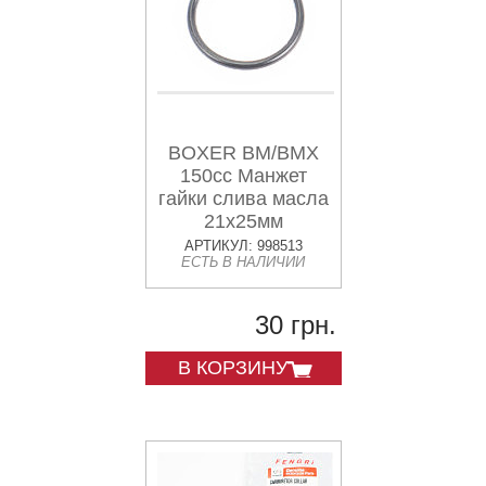
BOXER BM/BMX
150cc Манжет
гайки слива масла
21x25мм
"59210023"
АРТИКУЛ: 998513
ЕСТЬ В НАЛИЧИИ
30 грн.
В КОРЗИНУ