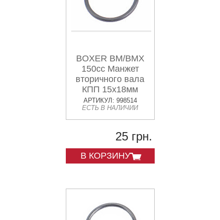
BOXER BM/BMX
150cc Манжет
вторичного вала
КПП 15x18мм
"59210024"
АРТИКУЛ: 998514
ЕСТЬ В НАЛИЧИИ
25 грн.
В КОРЗИНУ