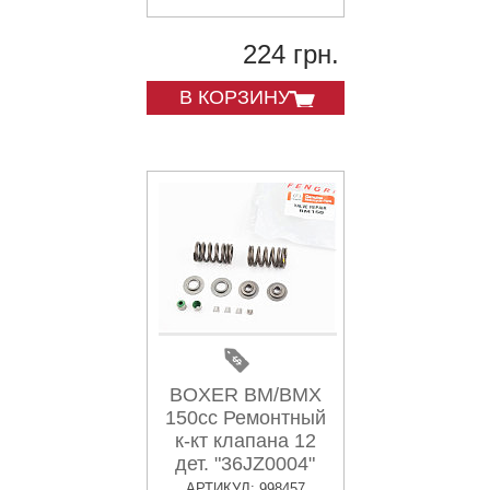
224 грн.
В КОРЗИНУ
BOXER BM/BMX
150cc Ремонтный
к-кт клапана 12
дет. "36JZ0004"
АРТИКУЛ: 998457