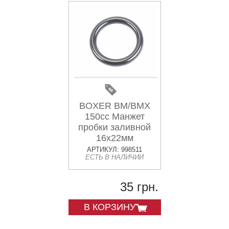
BOXER BM/BMX
150cc Манжет
пробки заливной
16x22мм
"JA541225"
АРТИКУЛ: 998511
ЕСТЬ В НАЛИЧИИ
35 грн.
В КОРЗИНУ