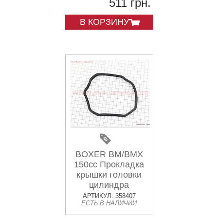
511 грн.
В КОРЗИНУ
BOXER BM/BMX
150cc Прокладка
крышки головки
цилиндра
"JD511010"
АРТИКУЛ: 358407
ЕСТЬ В НАЛИЧИИ