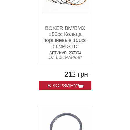
BOXER BM/BMX
150cc Кольца
поршневые 150cc
56мм STD
"36PF0116"
АРТИКУЛ: 207954
ЕСТЬ В НАЛИЧИИ
212 грн.
В КОРЗИНУ