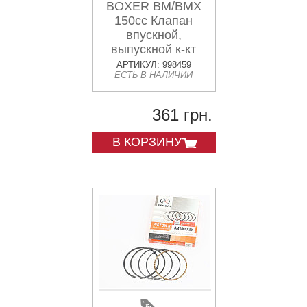
BOXER BM/BMX
150cc Клапан
впускной,
выпускной к-кт
2шт "36JZ0001"
АРТИКУЛ: 998459
ЕСТЬ В НАЛИЧИИ
361 грн.
В КОРЗИНУ