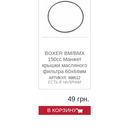
BOXER BM/BMX
150cc Манжет
крышки масляного
фильтра 60x64мм
"39167121"
АРТИКУЛ: 998512
ЕСТЬ В НАЛИЧИИ
49 грн.
В КОРЗИНУ