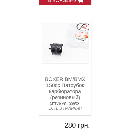
В КОРЗИНУ
BOXER BM/BMX
150cc Патрубок
карбюратора
(резиновый)
"PF581402"
АРТИКУЛ: 998521
ЕСТЬ В НАЛИЧИИ
280 грн.