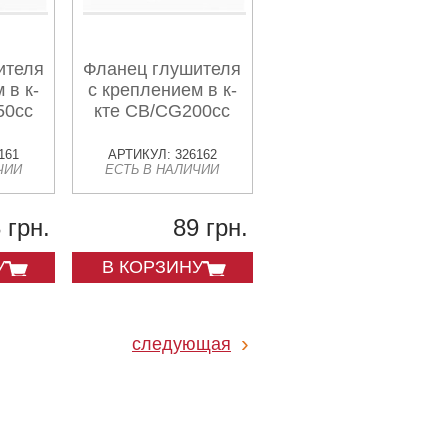
ителя
Фланец глушителя
 в к-
с креплением в к-
50cc
кте CB/CG200cc
161
АРТИКУЛ: 326162
ЧИИ
ЕСТЬ В НАЛИЧИИ
 грн.
89 грн.
У
В КОРЗИНУ
следующая