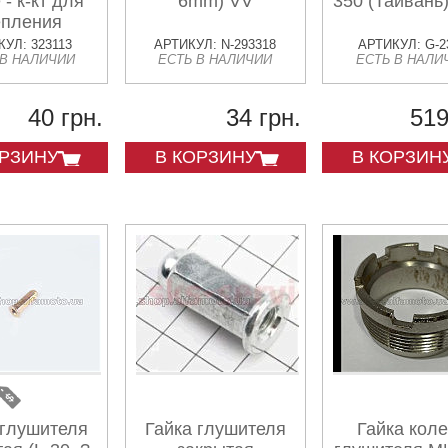
 - к-кт для
6mm) VV
350 (Тайвань
епления
ушителя
УЛ: 323113
АРТИКУЛ: N-293318
АРТИКУЛ: G-2
 В НАЛИЧИИ
ЕСТЬ В НАЛИЧИИ
ЕСТЬ В НАЛИ
40 грн.
34 грн.
519
ОРЗИНУ
В КОРЗИНУ
В КОРЗИН
 глушителя
Гайка глушителя
Гайка кол