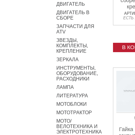
сборе
ДВИГАТЕЛЬ
кр
ДВИГАТЕЛЬ В
гл
АРТИК
СБОРЕ
ЕСТЬ
ЗАПЧАСТИ ДЛЯ
ATV
ЗВЕЗДЫ,
КОМПЛЕКТЫ,
В К
КРЕПЛЕНИЕ
ЗЕРКАЛА
ИНСТРУМЕНТЫ,
ОБОРУДОВАНИЕ,
РАСХОДНИКИ
ЛАМПА
ЛИТЕРАТУРА
МОТОБЛОКИ
МОТОТРАКТОР
МОТО/
ВЕЛОТЕХНИКА И
Гайка
ЭЛЕКТРОТЕХНИКА