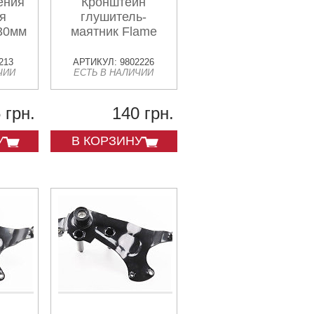
ения
Кронштейн
я
глушитель-
 30мм
маятник Flame
213
АРТИКУЛ: 9802226
ЧИИ
ЕСТЬ В НАЛИЧИИ
 грн.
140 грн.
У
В КОРЗИНУ