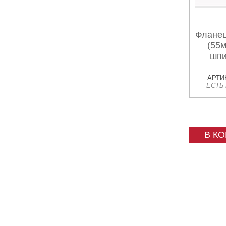
Фланец
(55
шпи
АРТИК
ЕСТЬ
В К