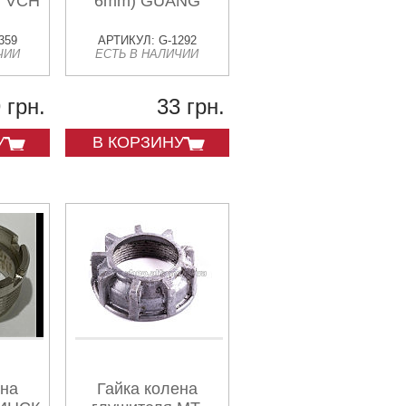
) VCH
6mm) GUANG
359
АРТИКУЛ: G-1292
ЧИИ
ЕСТЬ В НАЛИЧИИ
 грн.
33 грн.
У
В КОРЗИНУ
ена
Гайка колена