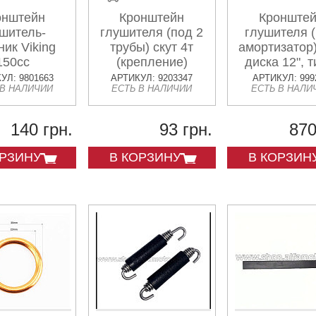
онштейн
Кронштейн
Кронште
шитель-
глушителя (под 2
глушителя 
ник Viking
трубы) скут 4т
амортизатор
150cc
(крепление)
диска 12", т
УЛ: 9801663
АРТИКУЛ: 9203347
АРТИКУЛ: 999
 В НАЛИЧИИ
ЕСТЬ В НАЛИЧИИ
ЕСТЬ В НАЛИ
140 грн.
93 грн.
870
ОРЗИНУ
В КОРЗИНУ
В КОРЗИН