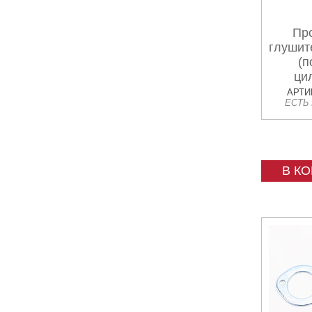
Пр
глушит
(п
ци
"м
АРТИК
ЕСТЬ
25x3
В К