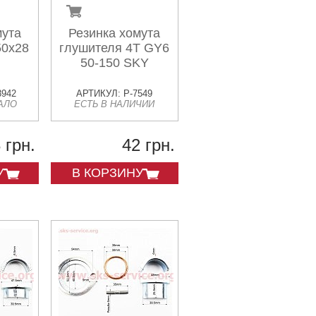
мута
Резинка хомута
50x28
глушителя 4T GY6
50-150 SKY
8942
АРТИКУЛ: P-7549
АЛО
ЕСТЬ В НАЛИЧИИ
 грн.
42 грн.
У
В КОРЗИНУ