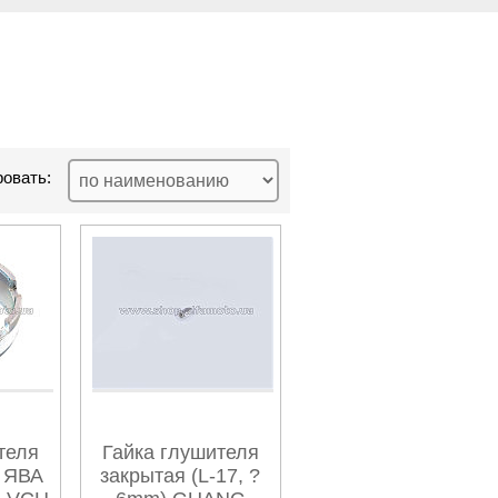
овать:
теля
Гайка глушителя
) ЯВА
закрытая (L-17, ?