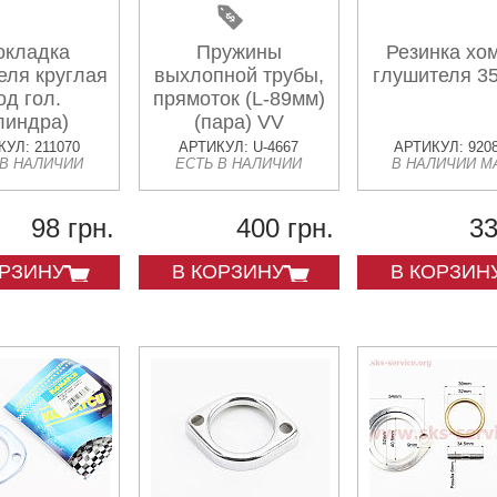
окладка
Пружины
Резинка хо
еля круглая
выхлопной трубы,
глушителя 3
од гол.
прямоток (L-89мм)
линдра)
(пара) VV
еталл"
УЛ: 211070
АРТИКУЛ: U-4667
АРТИКУЛ: 920
 В НАЛИЧИИ
ЕСТЬ В НАЛИЧИИ
В НАЛИЧИИ М
3mm, к-кт
10шт
98 грн.
400 грн.
33
ОРЗИНУ
В КОРЗИНУ
В КОРЗИН