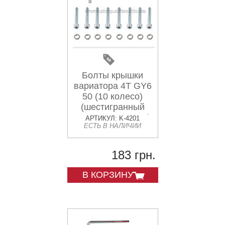
Болты крышки
вариатора 4T GY6
50 (10 колесо)
(шестигранный
шлиц, 8шт +ключ)
АРТИКУЛ: K-4201
ЕСТЬ В НАЛИЧИИ
SHUK
183 грн.
В КОРЗИНУ