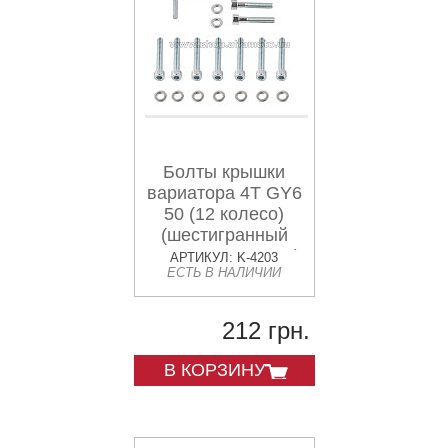
Болты крышки
вариатора 4T GY6
50 (12 колесо)
(шестигранный
шлиц, 9шт +ключ)
АРТИКУЛ: K-4203
ЕСТЬ В НАЛИЧИИ
SHUK
212 грн.
В КОРЗИНУ