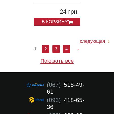
24 грн.
В КОРЗИНУ
следующая
1
2
3
4
→
Показать все
(067)
518-49-
61
(093)
418-65-
36