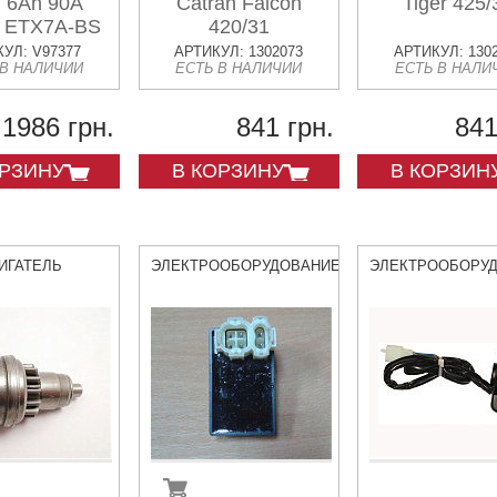
 6Ah 90A
Catran Falcon
Tiger 425/
 ETX7A-BS
420/31
TX7A-BS
УЛ: V97377
АРТИКУЛ: 1302073
АРТИКУЛ: 130
 В НАЛИЧИИ
ЕСТЬ В НАЛИЧИИ
ЕСТЬ В НАЛИ
0x87x94
1986 грн.
841 грн.
841
ОРЗИНУ
В КОРЗИНУ
В КОРЗИН
ИГАТЕЛЬ
ЭЛЕКТРООБОРУДОВАНИЕ
ЭЛЕКТРООБОРУ