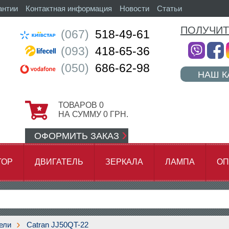
антии
Контактная информация
Новости
Статьи
ПОЛУЧИТ
(067)
518-49-61
(093)
418-65-36
(050)
686-62-98
НАШ К
ТОВАРОВ
0
НА СУММУ
0
ГРН.
ОФОРМИТЬ ЗАКАЗ
ТОР
ДВИГАТЕЛЬ
ЗЕРКАЛА
ЛАМПА
ОП
АМОК ЦЕПИ
ели
Catran JJ50QT-22