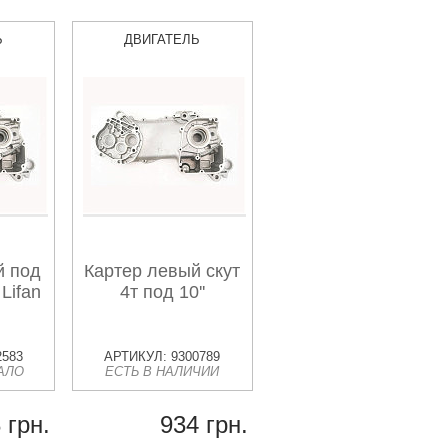
Ь
ДВИГАТЕЛЬ
й под
Картер левый скут
Lifan
4т под 10''
2583
АРТИКУЛ: 9300789
АЛО
ЕСТЬ В НАЛИЧИИ
 грн.
934 грн.