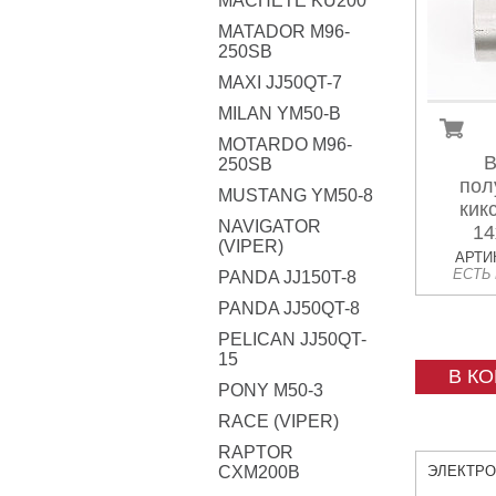
MACHETE KU200
MATADOR M96-
250SB
MAXI JJ50QT-7
MILAN YM50-B
MOTARDO M96-
В
250SB
пол
MUSTANG YM50-8
кик
NAVIGATOR
14
(VIPER)
АРТИК
ЕСТЬ
PANDA JJ150T-8
PANDA JJ50QT-8
PELICAN JJ50QT-
15
В К
PONY M50-3
RACE (VIPER)
RAPTOR
CXM200B
ЭЛЕКТР