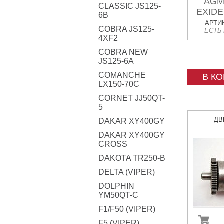
AGM
CLASSIC JS125-
EXIDE
6B
= Y
АРТИК
COBRA JS125-
ЕСТЬ
15
4XF2
COBRA NEW
JS125-6A
COMANCHE
В К
LX150-70C
CORNET JJ50QT-
5
ДВ
DAKAR XY400GY
DAKAR XY400GY
CROSS
DAKOTA TR250-B
DELTA (VIPER)
DOLPHIN
YM50QT-C
F1/F50 (VIPER)
F5 (VIPER)