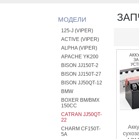
ЗАП
МОДЕЛИ
125-J (VIPER)
ACTIVE (VIPER)
ALPHA (VIPER)
АКК
APACHE YK200
ЗА
УСТ
BISON JJ150T-2
BISON JJ150T-27
BISON JJ50QT-12
BMW
BOXER BM/ВМX
150CC
CATRAN JJ50QT-
22
Акк
CHARM CF150T-
сухоз
5A