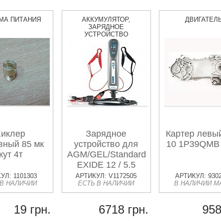
МА ПИТАНИЯ
АККУМУЛЯТОР,
ДВИГАТЕЛ
ЗАРЯДНОЕ
УСТРОЙСТВО
иклер
Зарядное
Картер левы
вный 85 мк
устройство для
10 1P39QMB 
кут 4т
AGM/GEL/Standard
EXIDE 12 / 5.5
УЛ: 1101303
АРТИКУЛ: V1172505
АРТИКУЛ: 930
 В НАЛИЧИИ
ЕСТЬ В НАЛИЧИИ
В НАЛИЧИИ М
19 грн.
6718 грн.
958