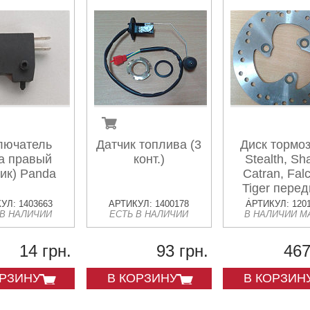
лючатель
Датчик топлива (3
Диск тормо
а правый
конт.)
Stealth, Sh
ик) Panda
Catran, Fal
Tiger пере
(190х58х69
УЛ: 1403663
АРТИКУЛ: 1400178
АРТИКУЛ: 120
 В НАЛИЧИИ
ЕСТЬ В НАЛИЧИИ
В НАЛИЧИИ М
14 грн.
93 грн.
467
ОРЗИНУ
В КОРЗИНУ
В КОРЗИН