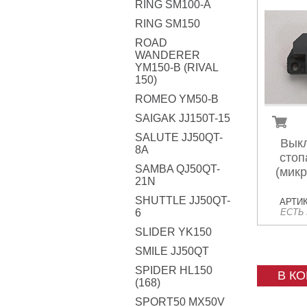
RING SM100-A
RING SM150
ROAD
WANDERER
YM150-B (RIVAL
150)
ROMEO YM50-B
SAIGAK JJ150T-15
SALUTE JJ50QT-
Вык
8A
стоп
SAMBA QJ50QT-
(микр
21N
SHUTTLE JJ50QT-
АРТИК
6
ЕСТЬ
SLIDER YK150
SMILE JJ50QT
SPIDER HL150
В К
(168)
SPORT50 MX50V