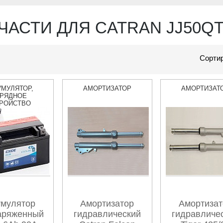
ЧАСТИ ДЛЯ CATRAN JJ50QT
Сортир
УМУЛЯТОР,
АМОРТИЗАТОР
АМОРТИЗАТ
РЯДНОЕ
РОЙСТВО
умулятор
Амортизатор
Амортизат
аряженный
гидравлический
гидравличе