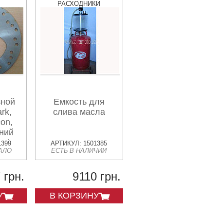
РАСХОДНИКИ
зной
Емкость для
ark,
слива масла
con,
дний
,5)
1399
АРТИКУЛ: 1501385
АЛО
ЕСТЬ В НАЛИЧИИ
 грн.
9110 грн.
У
В КОРЗИНУ