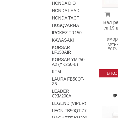
HONDA DIO
HONDA LEAD
HONDA TACT
Вал ре
HUSQVARNA
ск 19 
IROKEZ TR150
—
амор
KAWASAKI
АРТИК
KORSAR
ЕСТЬ
LF150AIR
KORSAR YM250-
A2 (YK250-B)
KTM
В К
LAURA FB50QT-
Z5
LEADER
CXM200A
ДВ
LEGEND (VIPER)
LEON FB50QT-Z7