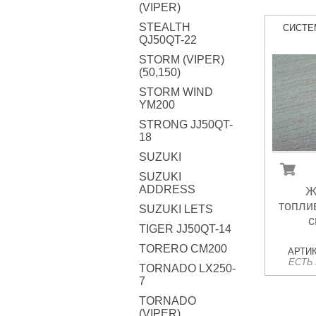
(VIPER)
STEALTH
СИСТЕ
QJ50QT-22
STORM (VIPER)
(50,150)
STORM WIND
YM200
STRONG JJ50QT-
18
SUZUKI
SUZUKI
ADDRESS
Ж
топли
SUZUKI LETS
с
TIGER JJ50QT-14
TORERO CM200
АРТИК
ЕСТЬ
TORNADO LX250-
7
TORNADO
(VIPER)