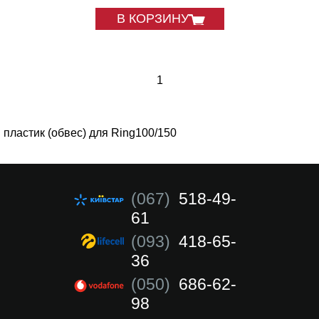
В КОРЗИНУ
1
пластик (обвес) для Ring100/150
(067)
518-49-
61
(093)
418-65-
36
(050)
686-62-
98