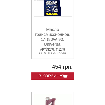
Масло
трансмиссионное,
1л (80W-90,
Universal
Getriebeoel API GL
АРТИКУЛ: T-1245
ЕСТЬ В НАЛИЧИИ
4) MANNOL
454 грн.
В КОРЗИНУ