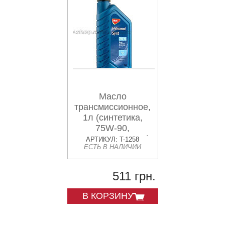
Масло
трансмиссионное,
1л (синтетика,
75W-90,
HYKOMOL SYNT)
АРТИКУЛ: T-1258
ЕСТЬ В НАЛИЧИИ
MOL (#GPL)
511 грн.
В КОРЗИНУ