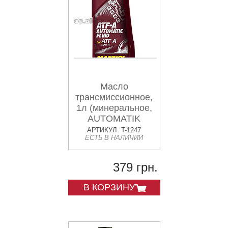
Масло
трансмиссионное,
1л (минеральное,
AUTOMATIK
FLUID ATF-A)
АРТИКУЛ: T-1247
ЕСТЬ В НАЛИЧИИ
MANNOL
379 грн.
В КОРЗИНУ