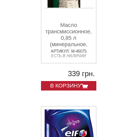
Масло
трансмиссионное,
0,85 л
(минеральное,
ТАД -17) ЛАДА
АРТИКУЛ: M-46075
ЕСТЬ В НАЛИЧИИ
ЛЮКС 85W 90 GL
5 VDKI
339 грн.
В КОРЗИНУ