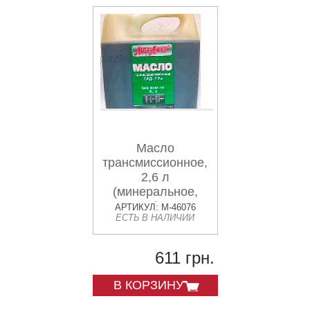
Масло
трансмиссионное,
2,6 л
(минеральное,
ТАД -17) ЛАДА-
АРТИКУЛ: M-46076
ЕСТЬ В НАЛИЧИИ
ЛЮКС 85W-90 GL-
5 VDKI
611 грн.
В КОРЗИНУ