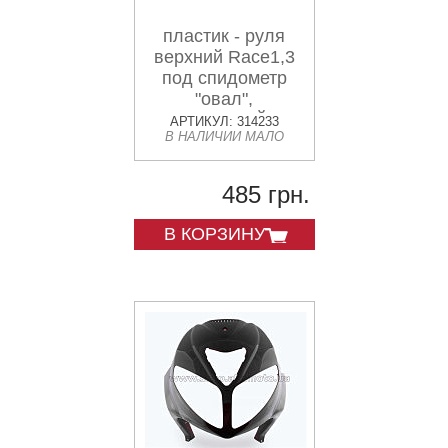
пластик - руля
верхний Race1,3
под спидометр
"овал",
БОРДОВЫЙ +
АРТИКУЛ: 314233
В НАЛИЧИИ МАЛО
ВЕТРОВИК
485 грн.
В КОРЗИНУ