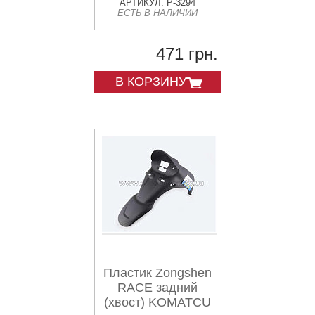
KOMATCU
АРТИКУЛ: P-3294
ЕСТЬ В НАЛИЧИИ
471 грн.
В КОРЗИНУ
Пластик Zongshen
RACE задний
(хвост) KOMATCU