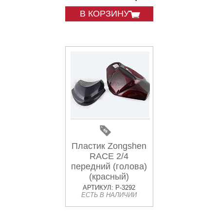
В КОРЗИНУ
Пластик Zongshen
RACE 2/4
передний (голова)
(красный)
KOMATCU
АРТИКУЛ: P-3292
ЕСТЬ В НАЛИЧИИ