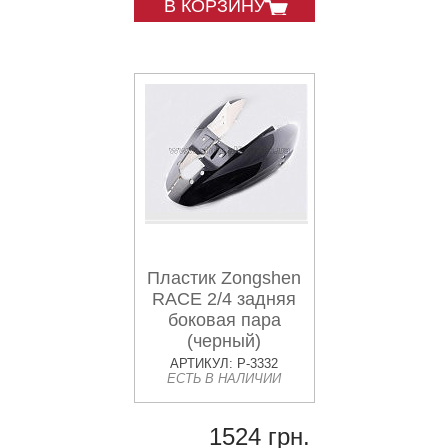
В КОРЗИНУ
Пластик Zongshen
RACE 2/4 задняя
боковая пара
(черный)
KOMATCU
АРТИКУЛ: P-3332
ЕСТЬ В НАЛИЧИИ
1524 грн.