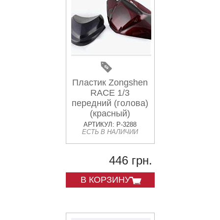
Пластик Zongshen
RACE 1/3
передний (голова)
(красный)
KOMATCU
АРТИКУЛ: P-3288
ЕСТЬ В НАЛИЧИИ
446 грн.
В КОРЗИНУ