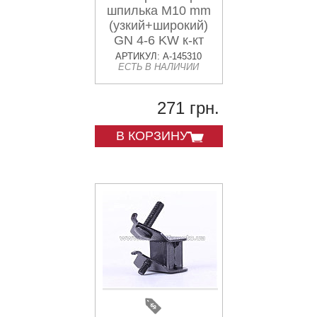
шпилька М10 mm
(узкий+широкий)
GN 4-6 KW к-кт
4шт SANJIA
АРТИКУЛ: A-145310
ЕСТЬ В НАЛИЧИИ
271 грн.
В КОРЗИНУ