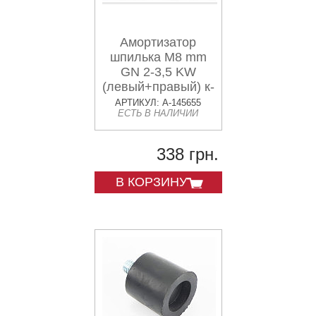
Амортизатор
шпилька М8 mm
GN 2-3,5 KW
(левый+правый) к-
кт 4шт SANJIA
АРТИКУЛ: A-145655
ЕСТЬ В НАЛИЧИИ
338 грн.
В КОРЗИНУ