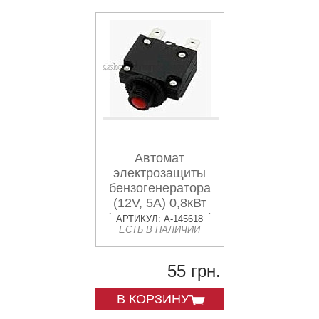
Автомат
электрозащиты
бензогенератора
(12V, 5A) 0,8кВт
(предохранитель)
АРТИКУЛ: A-145618
ЕСТЬ В НАЛИЧИИ
DIGGER
55 грн.
В КОРЗИНУ