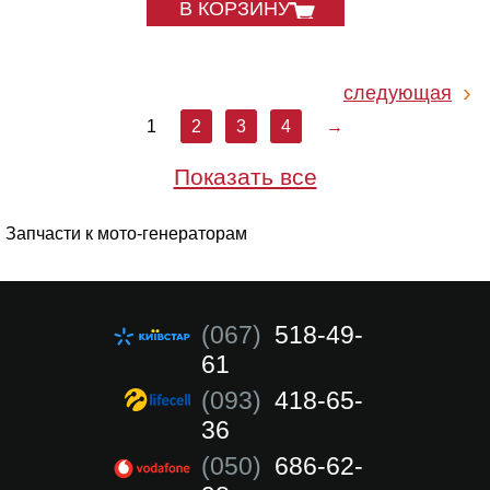
В КОРЗИНУ
следующая
1
2
3
4
→
Показать все
Запчасти к мото-генераторам
(067)
518-49-
61
(093)
418-65-
36
(050)
686-62-