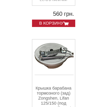
(+колодки) ZUNA
560 грн.
В КОРЗИНУ
Крышка барабана
тормозного (зад)
Zongshen, Lifan
125/150 (под