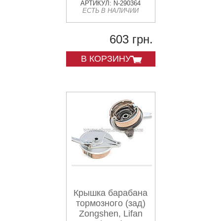
спицованый диск)
АРТИКУЛ: N-290364
ЕСТЬ В НАЛИЧИИ
(+колодки)
603 грн.
В КОРЗИНУ
Крышка барабана
тормозного (зад)
Zongshen, Lifan