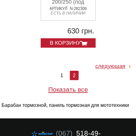
200/250 (под
литой диск)
АРТИКУЛ: N-282309
ЕСТЬ В НАЛИЧИИ
(+колодки)
KOMATCU
630 грн.
В КОРЗИНУ
следующая
1
2
Показать все
Барабан тормозной, панель тормозная для мототехники
(067)
518-49-