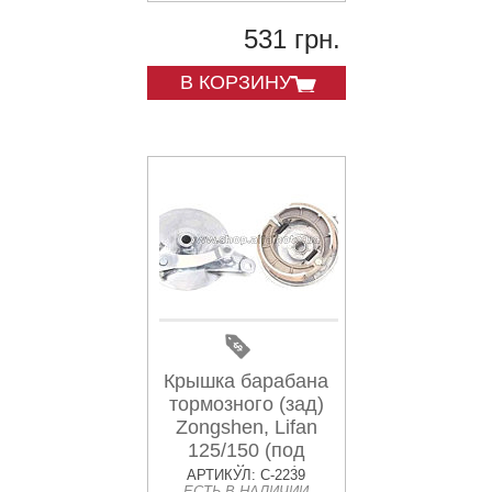
531 грн.
В КОРЗИНУ
Крышка барабана
тормозного (зад)
Zongshen, Lifan
125/150 (под
литой диск)
АРТИКУЛ: C-2239
ЕСТЬ В НАЛИЧИИ