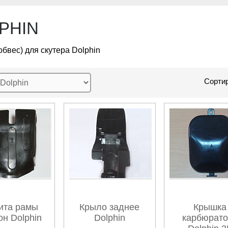
PHIN
обвес) для скутера Dolphin
Сортир
ита рамы
Крыло заднее
Крышка
н Dolphin
Dolphin
карбюрато