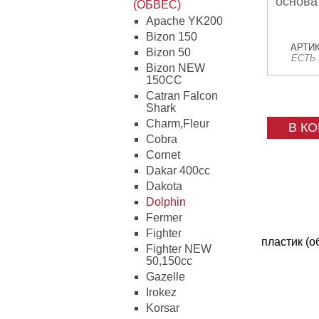
основа
(ОБВЕС)
Apache YK200
Bizon 150
АРТИК
Bizon 50
ЕСТЬ
Bizon NEW
150CC
Catran Falcon
Shark
Charm,Fleur
В К
Cobra
Cornet
Dakar 400cc
Dakota
Dolphin
Fermer
Fighter
пластик (о
Fighter NEW
50,150cc
Gazelle
Irokez
Korsar