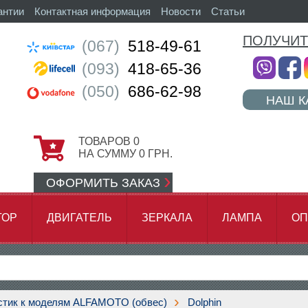
антии
Контактная информация
Новости
Статьи
ПОЛУЧИТ
(067)
518-49-61
(093)
418-65-36
(050)
686-62-98
НАШ К
ТОВАРОВ
0
НА СУММУ
0
ГРН.
ОФОРМИТЬ ЗАКАЗ
ТОР
ДВИГАТЕЛЬ
ЗЕРКАЛА
ЛАМПА
ОП
АМОК ЦЕПИ
стик к моделям ALFAMOTO (обвес)
Dolphin