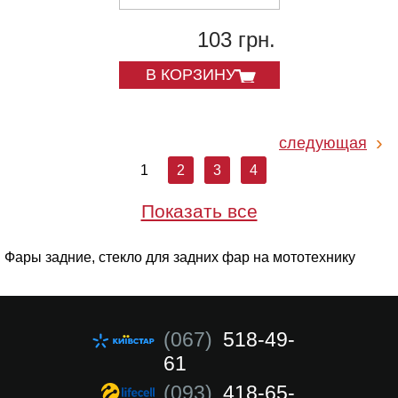
103 грн.
В КОРЗИНУ
следующая
1
2
3
4
Показать все
Фары задние, стекло для задних фар на мототехнику
(067)
518-49-
61
(093)
418-65-