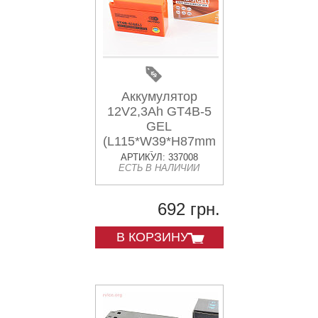
Аккумулятор
12V2,3Ah GT4B-5
GEL
(L115*W39*H87mm)
"таблетка-
АРТИКУЛ: 337008
ЕСТЬ В НАЛИЧИИ
Yamaha/suzuki"
692 грн.
В КОРЗИНУ