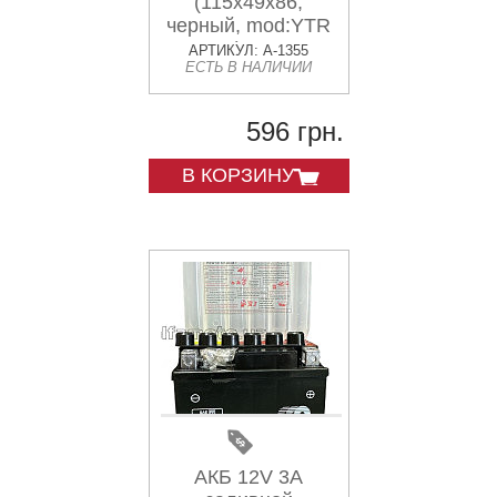
(115x49x86,
черный, mod:YTR
4A-BS) OUTDO
АРТИКУЛ: A-1355
ЕСТЬ В НАЛИЧИИ
596 грн.
В КОРЗИНУ
АКБ 12V 3A