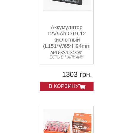
Аккумулятор
12V9Ah OT9-12
кислотный
(L151*W65*H94mm)
для ИБП, игрушек
АРТИКУЛ: 348061
ЕСТЬ В НАЛИЧИИ
и др.
1303 грн.
В КОРЗИНУ