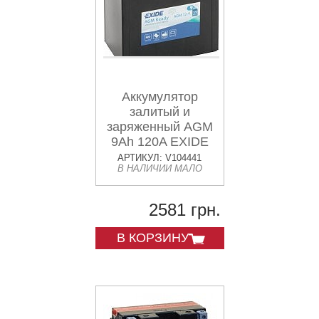
Аккумулятор
залитый и
заряженный AGM
9Ah 120A EXIDE
SLA12-9 = AGM12-
АРТИКУЛ: V104441
В НАЛИЧИИ МАЛО
9 135x75x136
2581 грн.
В КОРЗИНУ