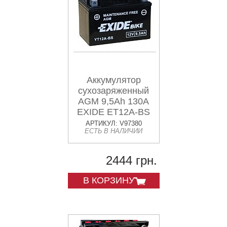
Аккумулятор
сухозаряженный
AGM 9,5Ah 130A
EXIDE ET12A-BS
= YT12A-BS
АРТИКУЛ: V97380
ЕСТЬ В НАЛИЧИИ
150x87x105
2444 грн.
В КОРЗИНУ