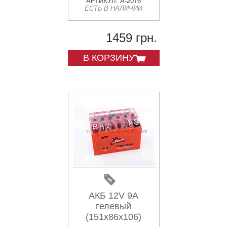
mod:12N 9-BS)
АРТИКУЛ: A-2076
ЕСТЬ В НАЛИЧИИ
TERRY (#AKY)
1459 грн.
В КОРЗИНУ
АКБ 12V 9А
гелевый
(151x86x106)