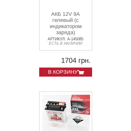
АКБ 12V 9А
гелевый (с
индикатором
заряда)
(151x86x106)
АРТИКУЛ: A-145085
ЕСТЬ В НАЛИЧИИ
AMG-2
1704 грн.
В КОРЗИНУ