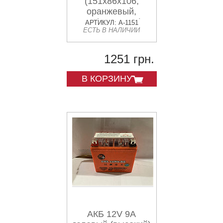
(151x86x106,
оранжевый,
mod:YTX9-BS)
АРТИКУЛ: A-1151
ЕСТЬ В НАЛИЧИИ
OUTDO
1251 грн.
В КОРЗИНУ
АКБ 12V 9А