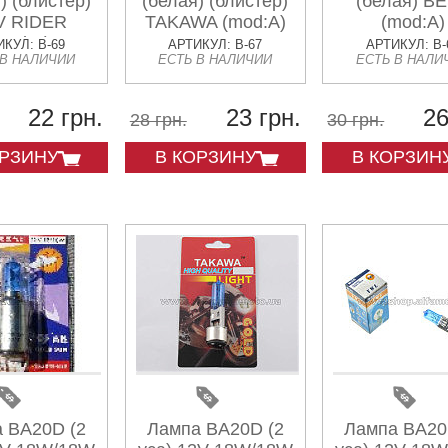
) (блистер)
(белая) (блистер)
(белая) B
V RIDER
TAKAWA (mod:A)
(mod:A)
mod:B)
КУЛ: B-69
АРТИКУЛ: B-67
АРТИКУЛ: B-
 В НАЛИЧИИ
ЕСТЬ В НАЛИЧИИ
ЕСТЬ В НАЛИ
22 грн.
23 грн.
26
28 грн.
30 грн.
ОРЗИНУ
В КОРЗИНУ
В КОРЗИН
 BA20D (2
Лампа BA20D (2
Лампа BA20