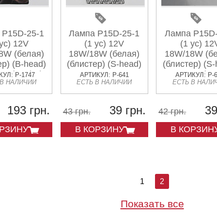
 P15D-25-1
Лампа P15D-25-1
Лампа P15D-
 ус) 12V
(1 ус) 12V
(1 ус) 12
8W (белая)
18W/18W (белая)
18W/18W (бе
ер) (B-head)
(блистер) (S-head)
(блистер) (S-
A (mod:A)
REV RIDER
TAKAWA (mo
УЛ: P-1747
АРТИКУЛ: P-641
АРТИКУЛ: P-
 В НАЛИЧИИ
ЕСТЬ В НАЛИЧИИ
ЕСТЬ В НАЛИ
(mod:B)
193 грн.
39 грн.
39
43 грн.
42 грн.
ОРЗИНУ
В КОРЗИНУ
В КОРЗИН
1
2
Показать все