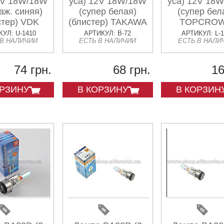
2V 18W/18W
уса) 12V 18W/18W
уса) 12V 18
раж. синяя)
(супер белая)
(супер бел
стер) VDK
(блистер) TAKAWA
TOPCRO
(mod:A)
УЛ: U-1410
АРТИКУЛ: B-72
АРТИКУЛ: L-
 В НАЛИЧИИ
ЕСТЬ В НАЛИЧИИ
ЕСТЬ В НАЛИ
74 грн.
68 грн.
16
ОРЗИНУ
В КОРЗИНУ
В КОРЗИН