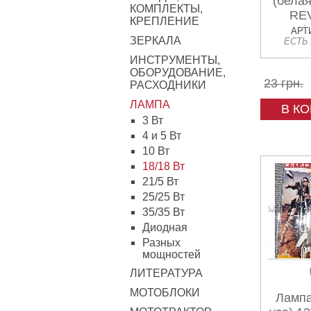
(белая
КОМПЛЕКТЫ,
RE
КРЕПЛЕНИЕ
(
АРТИ
ЗЕРКАЛА
ЕСТЬ
ИНСТРУМЕНТЫ,
ОБОРУДОВАНИЕ,
23 грн.
РАСХОДНИКИ
ЛАМПА
В К
3 Вт
4 и 5 Вт
10 Вт
18/18 Вт
21/5 Вт
25/25 Вт
35/35 Вт
Диодная
Разных
мощностей
ЛИТЕРАТУРА
МОТОБЛОКИ
Лампа