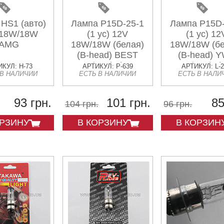
HS1 (авто)
Лампа P15D-25-1
Лампа P15D-
 18W/18W
(1 ус) 12V
(1 ус) 12
AMG
18W/18W (белая)
18W/18W (бе
(B-head) BEST
(B-head) 
(mod:A)
(mod:A)
КУЛ: H-73
АРТИКУЛ: P-639
АРТИКУЛ: L-
 В НАЛИЧИИ
ЕСТЬ В НАЛИЧИИ
ЕСТЬ В НАЛИ
93 грн.
101 грн.
85
104 грн.
96 грн.
ОРЗИНУ
В КОРЗИНУ
В КОРЗИН