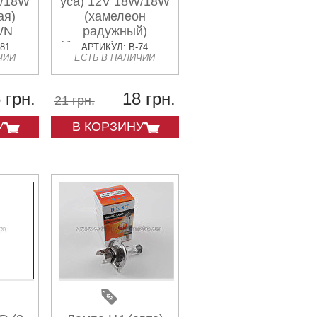
W/18W
уса) 12V 18W/18W
ая)
(хамелеон
WN
радужный)
(блистер) TAKAWA
181
АРТИКУЛ: B-74
ЧИИ
ЕСТЬ В НАЛИЧИИ
(mod:A)
 грн.
18 грн.
21 грн.
У
В КОРЗИНУ