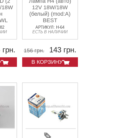
D (2
Лампа H4 (авто)
W/18W
12V 18W/18W
н
(белый) (mod:A)
YWL
BEST
182
АРТИКУЛ: H-64
ЧИИ
ЕСТЬ В НАЛИЧИИ
 грн.
143 грн.
156 грн.
У
В КОРЗИНУ