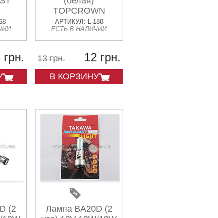
EST
(белая)
TOPCROWN
68
АРТИКУЛ: L-180
ЧИИ
ЕСТЬ В НАЛИЧИИ
 грн.
12 грн.
13 грн.
У
В КОРЗИНУ
D (2
Лампа BA20D (2