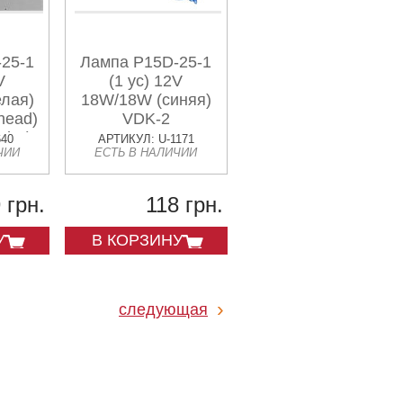
25-1
Лампа P15D-25-1
V
(1 ус) 12V
лая)
18W/18W (синяя)
head)
VDK-2
d:A)
640
АРТИКУЛ: U-1171
ЧИИ
ЕСТЬ В НАЛИЧИИ
 грн.
118 грн.
У
В КОРЗИНУ
следующая