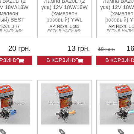
 BA20D (2
Лампа BA20D (2
Лампа BA20
2V 18W/18W
уса) 12V 18W/18W
уса) 12V 18
амелеон
(хамелеон
(хамелео
вый) BEST
розовый) YWL
розовый) 
mod:A)
КУЛ: B-77
АРТИКУЛ: L-183
АРТИКУЛ: L-
 В НАЛИЧИИ
ЕСТЬ В НАЛИЧИИ
ЕСТЬ В НАЛИ
20 грн.
13 грн.
16
18 грн.
ОРЗИНУ
В КОРЗИНУ
В КОРЗИН