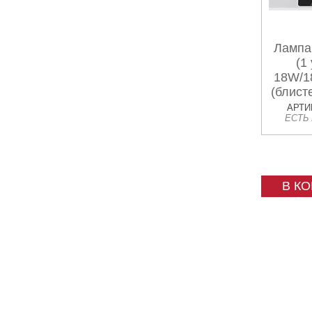
Лампа
(1
18W/1
(блист
TAKAW
АРТИК
ЕСТЬ
В К