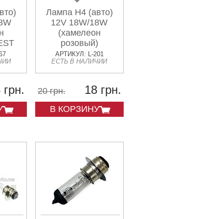
вто)
Лампа H4 (авто)
18W
12V 18W/18W
н
(хамелеон
EST
розовый)
TOPCROWN
67
АРТИКУЛ: L-201
ЧИИ
ЕСТЬ В НАЛИЧИИ
 грн.
18 грн.
20 грн.
У
В КОРЗИНУ