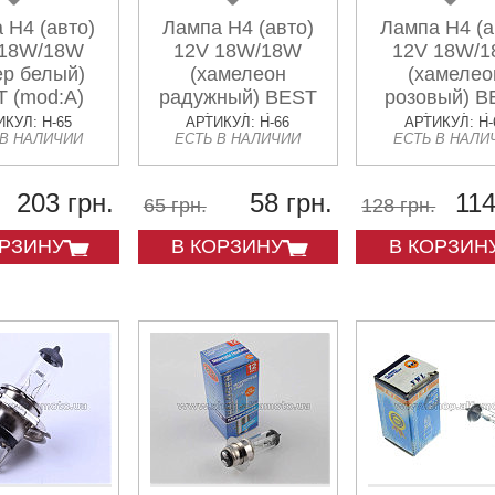
 H4 (авто)
Лампа H4 (авто)
Лампа H4 (а
 18W/18W
12V 18W/18W
12V 18W/
ер белый)
(хамелеон
(хамелео
 (mod:A)
радужный) BEST
розовый) B
(mod:A)
(mod:A)
КУЛ: H-65
АРТИКУЛ: H-66
АРТИКУЛ: H-
 В НАЛИЧИИ
ЕСТЬ В НАЛИЧИИ
ЕСТЬ В НАЛИ
203 грн.
58 грн.
114
65 грн.
128 грн.
ОРЗИНУ
В КОРЗИНУ
В КОРЗИН