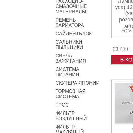
Лампа
РАСХОДНО-
СМАЗОЧНЫЕ
уса) 1
МАТЕРИАЛЫ
(х
розо
РЕМЕНЬ
ВАРИАТОРА
(
АРТИ
ЕСТЬ
САЙЛЕНТБЛОК
САЛЬНИКИ,
ПЫЛЬНИКИ
21 грн.
СВЕЧА
В К
ЗАЖИГАНИЯ
СИСТЕМА
ПИТАНИЯ
СКУТЕРА ЯПОНИИ
ТОРМОЗНАЯ
СИСТЕМА
ТРОС
ФИЛЬТР
ВОЗДУШНЫЙ
ФИЛЬТР
МАСЛЯНЫЙ