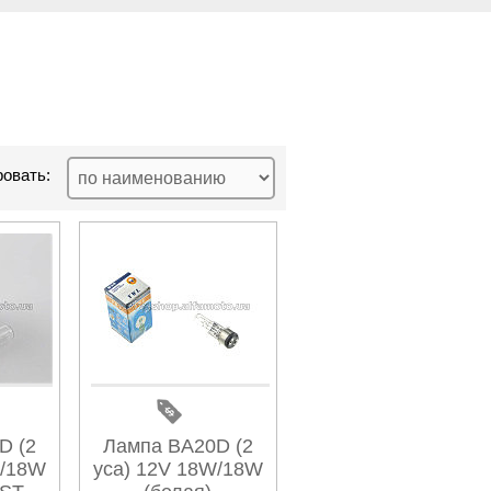
овать:
D (2
Лампа BA20D (2
W/18W
уса) 12V 18W/18W